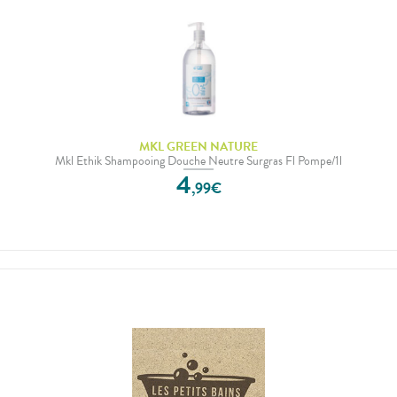
MKL GREEN NATURE
Mkl Ethik Shampooing Douche Neutre Surgras Fl Pompe/1l
4
,
99
€