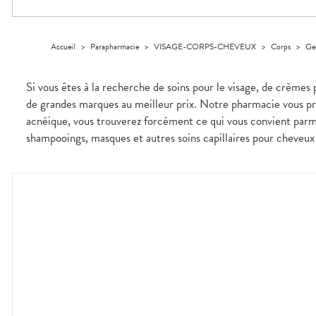
Trousse à
alimentaires
CHEVEUX
VOTRE
pharmacie
APPLICATION
Dispositifs
Cheveux
DE SANTÉ
médicaux
Corps
Accueil
>
Parapharmacie
>
VISAGE-CORPS-CHEVEUX
>
Corps
>
Ge
Homme
Solaire
Si vous êtes à la recherche de soins pour le visage, de crèmes 
Visage
de grandes marques au meilleur prix. Notre pharmacie vous pro
acnéique, vous trouverez forcément ce qui vous convient parm
shampooings, masques et autres soins capillaires pour cheveux 