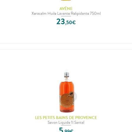
AVÈNE
Xeracalm Huile Lavante Relipidante 750ml
23
,
50
€
LES PETITS BAINS DE PROVENCE
Savon Liquide 1l Santal
5
,
99
€