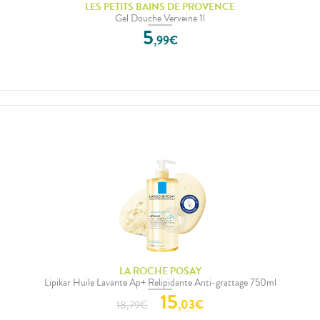
LES PETITS BAINS DE PROVENCE
Gel Douche Verveine 1l
5
,
99
€
LA ROCHE POSAY
Lipikar Huile Lavante Ap+ Relipidante Anti-grattage 750ml
15
,
03
€
18,79
€