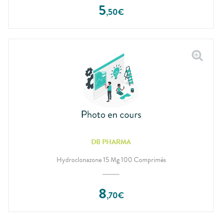
5
,
50
€
DB PHARMA
Hydroclonazone 15 Mg 100 Comprimés
8
,
70
€