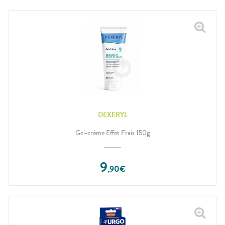
DEXERYL
Gel‑crème Effet Frais 150g
9
,
90
€