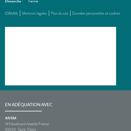
Dimanche
:
Fermé
CGUVL
Mentions légales
Plan du site
Données personnelles et cookies
EN ADÉQUATION AVEC
ANSM
143 boulevard Anatole France
93200
Saint-Denis