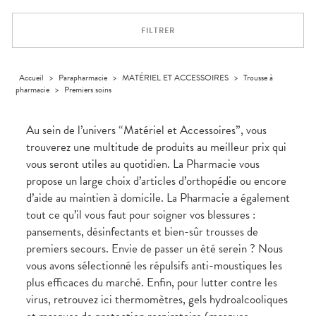
Trousse à
alimentaires
CHEVEUX
VOTRE
pharmacie
APPLICATION
Dispositifs
Cheveux
DE SANTÉ
FILTRER
médicaux
Corps
Homme
Solaire
Accueil
>
Parapharmacie
>
MATÉRIEL ET ACCESSOIRES
>
Trousse à
pharmacie
>
Premiers soins
Visage
Au sein de l’univers “Matériel et Accessoires”, vous
trouverez une multitude de produits au meilleur prix qui
vous seront utiles au quotidien. La Pharmacie vous
propose un large choix d’articles d’orthopédie ou encore
d’aide au maintien à domicile. La Pharmacie a également
tout ce qu’il vous faut pour soigner vos blessures :
pansements, désinfectants et bien-sûr trousses de
premiers secours. Envie de passer un été serein ? Nous
vous avons sélectionné les répulsifs anti-moustiques les
plus efficaces du marché. Enfin, pour lutter contre les
virus, retrouvez ici thermomètres, gels hydroalcooliques