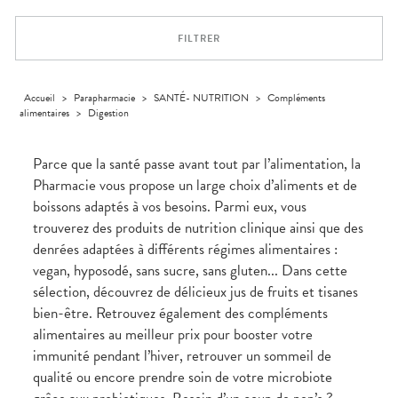
Trousse à
alimentaires
CHEVEUX
VOTRE
pharmacie
APPLICATION
Dispositifs
Cheveux
DE SANTÉ
FILTRER
médicaux
Corps
Homme
Solaire
Accueil
>
Parapharmacie
>
SANTÉ- NUTRITION
>
Compléments
alimentaires
>
Digestion
Visage
Parce que la santé passe avant tout par l’alimentation, la
Pharmacie vous propose un large choix d’aliments et de
boissons adaptés à vos besoins. Parmi eux, vous
trouverez des produits de nutrition clinique ainsi que des
denrées adaptées à différents régimes alimentaires :
vegan, hyposodé, sans sucre, sans gluten... Dans cette
sélection, découvrez de délicieux jus de fruits et tisanes
bien-être. Retrouvez également des compléments
alimentaires au meilleur prix pour booster votre
immunité pendant l’hiver, retrouver un sommeil de
qualité ou encore prendre soin de votre microbiote