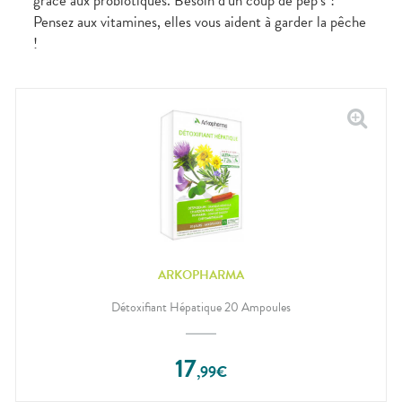
grâce aux probiotiques. Besoin d’un coup de pep’s ?
Pensez aux vitamines, elles vous aident à garder la pêche
!
ARKOPHARMA
Détoxifiant Hépatique 20 Ampoules
17
,
99
€