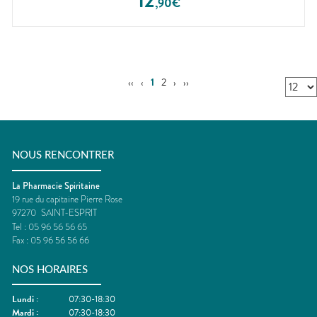
12
,
90
€
‹‹
‹
1
2
›
››
NOUS RENCONTRER
La Pharmacie Spiritaine
19 rue du capitaine Pierre Rose
97270
SAINT-ESPRIT
Tel :
05 96 56 56 65
Fax :
05 96 56 56 66
NOS HORAIRES
Lundi
:
07:30-18:30
Mardi
:
07:30-18:30