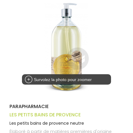
Trousse à
alimentaires
CHEVEUX
VOTRE
pharmacie
APPLICATION
Dispositifs
Cheveux
DE SANTÉ
médicaux
Corps
Homme
Solaire
Visage
Survolez la photo pour zoomer
PARAPHARMACIE
LES PETITS BAINS DE PROVENCE
Les petits bains de provence neutre
Élaboré à partir de matières premières d'origine