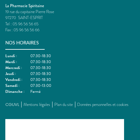
La Pharmacie Spiritaine
19 rue du capitaine Pierre Rose
97270
SAINT-ESPRIT
Tel :
05 96 56 56 65
Fax :
05 96 56 56 66
NOS HORAIRES
Lundi
:
07:30-18:30
Mardi
:
07:30-18:30
Mercredi
:
07:30-18:30
Jeudi
:
07:30-18:30
Vendredi
:
07:30-18:30
Samedi
:
07:30-13:00
Dimanche
:
Fermé
CGUVL
Mentions légales
Plan du site
Données personnelles et cookies