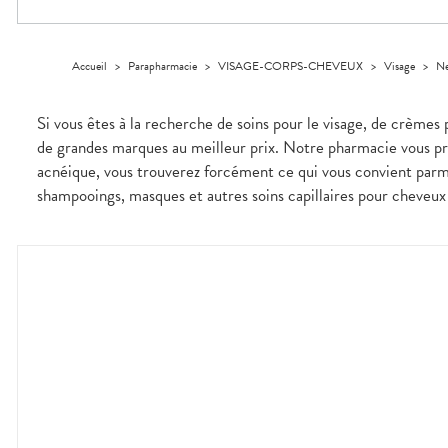
Trousse à
alimentaires
CHEVEUX
VOTRE
pharmacie
APPLICATION
Dispositifs
Cheveux
DE SANTÉ
médicaux
Corps
Accueil
>
Parapharmacie
>
VISAGE-CORPS-CHEVEUX
>
Visage
>
Ne
Homme
Solaire
Si vous êtes à la recherche de soins pour le visage, de crèmes 
Visage
de grandes marques au meilleur prix. Notre pharmacie vous pro
acnéique, vous trouverez forcément ce qui vous convient parm
shampooings, masques et autres soins capillaires pour cheveux 