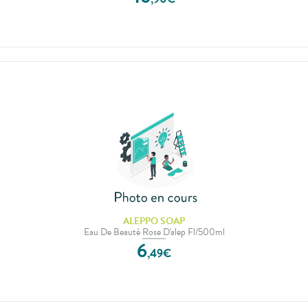
ALEPPO SOAP
Eau De Beauté Rose D'alep Fl/500ml
6
,
49
€