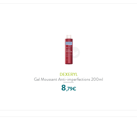
DEXERYL
Gel Moussant Anti-imperfections 200ml
8
,
79
€