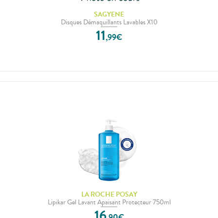
SAGYENE
Disques Démaquillants Lavables X10
11
,
99
€
LA ROCHE POSAY
Lipikar Gel Lavant Apaisant Protecteur 750ml
16
,
90
€