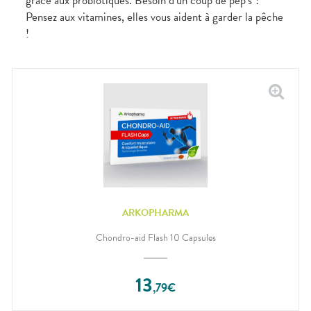
grâce aux probiotiques. Besoin d’un coup de pep’s ?
Pensez aux vitamines, elles vous aident à garder la pêche
!
ARKOPHARMA
Chondro-aid Flash 10 Capsules
13
,
79
€