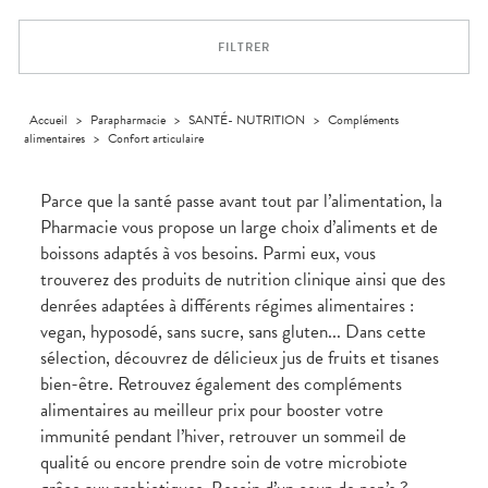
Trousse à
alimentaires
CHEVEUX
VOTRE
pharmacie
APPLICATION
Dispositifs
Cheveux
DE SANTÉ
FILTRER
médicaux
Corps
Homme
Solaire
Accueil
>
Parapharmacie
>
SANTÉ- NUTRITION
>
Compléments
alimentaires
>
Confort articulaire
Visage
Parce que la santé passe avant tout par l’alimentation, la
Pharmacie vous propose un large choix d’aliments et de
boissons adaptés à vos besoins. Parmi eux, vous
trouverez des produits de nutrition clinique ainsi que des
denrées adaptées à différents régimes alimentaires :
vegan, hyposodé, sans sucre, sans gluten... Dans cette
sélection, découvrez de délicieux jus de fruits et tisanes
bien-être. Retrouvez également des compléments
alimentaires au meilleur prix pour booster votre
immunité pendant l’hiver, retrouver un sommeil de
qualité ou encore prendre soin de votre microbiote