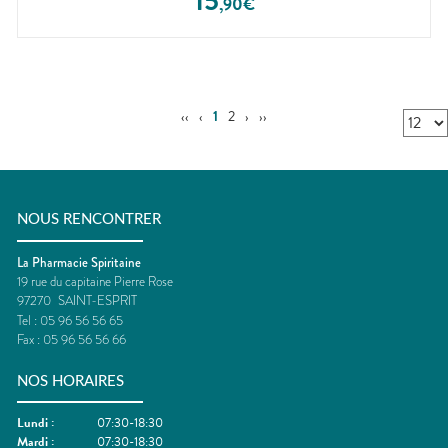
15
,
90
€
‹‹
‹
1
2
›
››
NOUS RENCONTRER
La Pharmacie Spiritaine
19 rue du capitaine Pierre Rose
97270
SAINT-ESPRIT
Tel :
05 96 56 56 65
Fax :
05 96 56 56 66
NOS HORAIRES
Lundi
:
07:30-18:30
Mardi
:
07:30-18:30