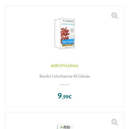
ARKOPHARMA
Basidol Lithothamne 45 Gélules
9
,
99
€