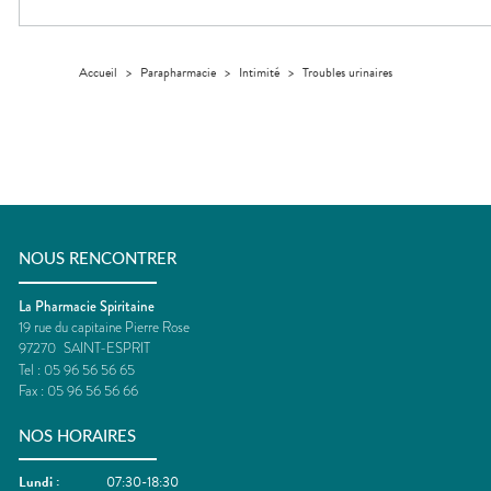
Trousse à
alimentaires
CHEVEUX
VOTRE
pharmacie
APPLICATION
Dispositifs
Cheveux
DE SANTÉ
médicaux
Corps
Accueil
>
Parapharmacie
>
Intimité
>
Troubles urinaires
Homme
Solaire
Visage
NOUS RENCONTRER
La Pharmacie Spiritaine
19 rue du capitaine Pierre Rose
97270
SAINT-ESPRIT
Tel :
05 96 56 56 65
Fax :
05 96 56 56 66
NOS HORAIRES
Lundi
:
07:30-18:30