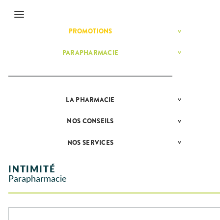
Menu
PROMOTIONS
HYGIÈNE-
Etendre
INTIMITÉ
MATÉRIEL ET
PARAPHARMACIE
BÉBÉ-
Etendre
Etendre
ACCESSOIRES
MAMAN
MINCEUR-
HOMÉOPATHIE
Bébé-
SPORT
Maman
HYGIÈNE-
Etendre
SANTÉ-
INTIMITÉ
NUTRITION
LA
PHARMACIE
NOS
Etendre
MATÉRIEL ET
Hygiène
SERVICES
Etendre
VISAGE-
ACCESSOIRES
- Bien-
CORPS-
NOS
être
NOS
CONSEILS
NOS
Etendre
Auto-tests
MINCEUR-
CHEVEUX
GAMMES
CONSEILS
Etendre
Intimité
SPORT
SANTÉ
Contention et
NOS
-
NOS SERVICES
PRISE
Etendre
Immobilisation
Minceur
PHYTO-
SPÉCIALITÉS
Sexualité
COMPRENEZ
Etendre
DE
AROMA-
VOS
RENDEZ-
Instruments
Sport
INFORMATIONS
Soins
BIO
MALADIES
VOUS
et
UTILES
dentaires
INTIMITÉ
Equipements
SANTÉ-
Bio
L'ACTUALITÉ
Etendre
MESSAGERIE
Parapharmacie
NUTRITION
SANTÉ
SÉCURISÉE
Maintien à
Phyto-
VÉTÉRINAIRE
Boissons et
domicile
Aroma
VIDÉOS DE
Etendre
SCAN
Aliments
DISPOSITIFS
D’ORDONNANCE
Orthopédie
Vétérinaire
VISAGE-
Etendre
MÉDICAUX
Compléments
CORPS-