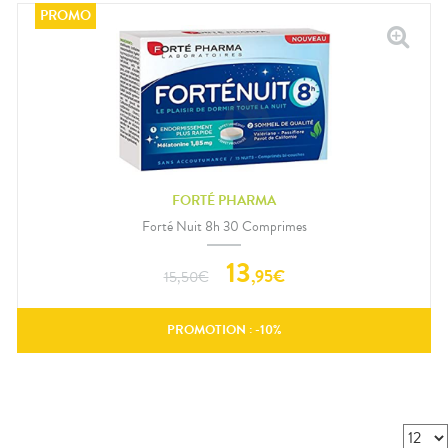
FORTÉ PHARMA
Forté Nuit 8h 30 Comprimes
13
,
95
€
15,50
€
PROMOTION : -
10
%