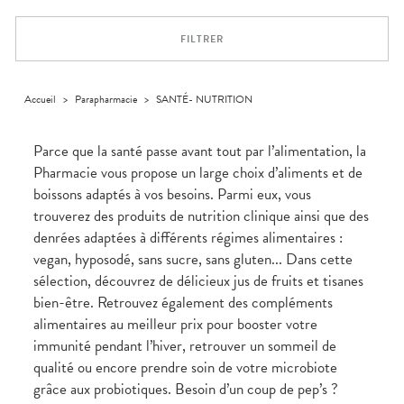
Trousse à
alimentaires
CHEVEUX
VOTRE
pharmacie
APPLICATION
Dispositifs
Cheveux
DE SANTÉ
FILTRER
médicaux
Corps
Homme
Solaire
Accueil
>
Parapharmacie
>
SANTÉ- NUTRITION
Visage
Parce que la santé passe avant tout par l’alimentation, la
Pharmacie vous propose un large choix d’aliments et de
boissons adaptés à vos besoins. Parmi eux, vous
trouverez des produits de nutrition clinique ainsi que des
denrées adaptées à différents régimes alimentaires :
vegan, hyposodé, sans sucre, sans gluten... Dans cette
sélection, découvrez de délicieux jus de fruits et tisanes
bien-être. Retrouvez également des compléments
alimentaires au meilleur prix pour booster votre
immunité pendant l’hiver, retrouver un sommeil de
qualité ou encore prendre soin de votre microbiote
grâce aux probiotiques. Besoin d’un coup de pep’s ?