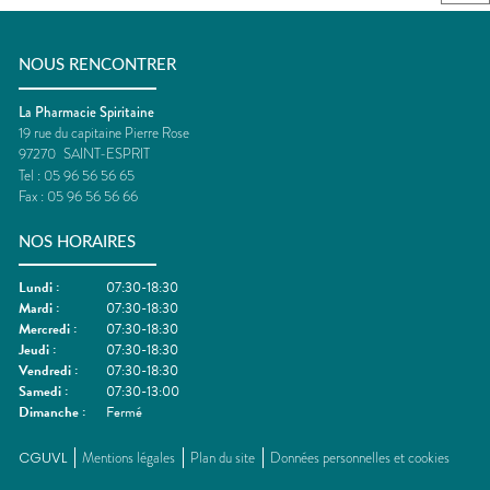
NOUS RENCONTRER
La Pharmacie Spiritaine
19 rue du capitaine Pierre Rose
97270
SAINT-ESPRIT
Tel :
05 96 56 56 65
Fax :
05 96 56 56 66
NOS HORAIRES
Lundi
:
07:30-18:30
Mardi
:
07:30-18:30
Mercredi
:
07:30-18:30
Jeudi
:
07:30-18:30
Vendredi
:
07:30-18:30
Samedi
:
07:30-13:00
Dimanche
:
Fermé
CGUVL
Mentions légales
Plan du site
Données personnelles et cookies