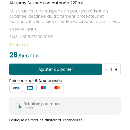
Aluspray Suspension cutanée 220ml
Aluspray est une suspension pour pulvérisation
cutanée destinée au traitement protecteur et
cicatrisant des plaies chez les équins, les bovins, les
ovins, les porcins, les chiens, les chats et les volailles.
En savoir plus
Chez les équins, les bovins, les ovins, les porcins, les
EAN :
3605870002085
chiens, les chats et les volailles : traitement
protecteur et cicatrisant des plaies. L' Aluspray est
En stock
particulièrement conseillé pour : - Plaies atones ou
traînantes - Ulcérations cutanées - Brûlure au
26
,
90
€ TTC
second degré - Pertes de substantce après
traumatisme ou intervention chirurgicale
Ajouter au panier
-
1
+
Paiements 100% sécurisés
Retrait en pharmacie
Offert
Politique de retour
Satisfait ou remboursé