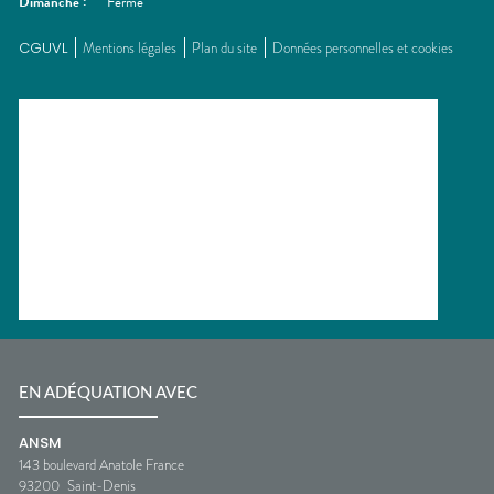
Dimanche
:
Fermé
CGUVL
Mentions légales
Plan du site
Données personnelles et cookies
EN ADÉQUATION AVEC
ANSM
143 boulevard Anatole France
93200
Saint-Denis