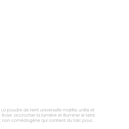
poudre de teint universelle matifie, unifie et
ose: accrocher la lumière et illuminer le teint;
e et non comédogène qui contient du talc pour
hésion. Le myr state de magnésium est opacifiant.