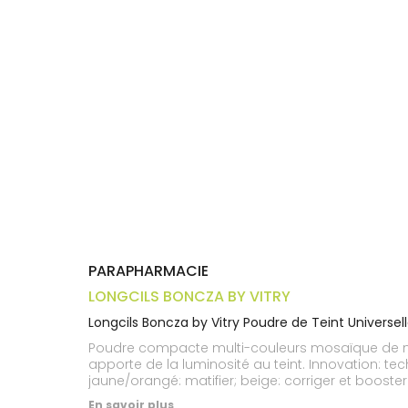
Trousse à
alimentaires
CHEVEUX
VOTRE
pharmacie
APPLICATION
Dispositifs
Cheveux
DE SANTÉ
médicaux
Corps
Homme
Solaire
Visage
PARAPHARMACIE
LONGCILS BONCZA BY VITRY
Longcils Boncza by Vitry Poudre de Teint Universel
Poudre compacte multi-couleurs mosaïque de nuanc
apporte de la luminosité au teint. Innovation: tec
jaune/orangé: matifier; beige: corriger et boost
matifier le teint. Le silice floute les imperfect
En savoir plus