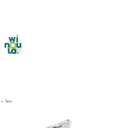
>
Teint