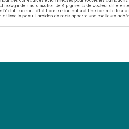
nces correctrices et lumineuses pour toutes les carnations. La 
echnologie de micronisation de 4 pigments de couleur différente. 
ster l'éclat; marron: effet bonne mine naturel. Une formule dou
tions et lisse la peau. L'amidon de maïs apporte une meilleure a