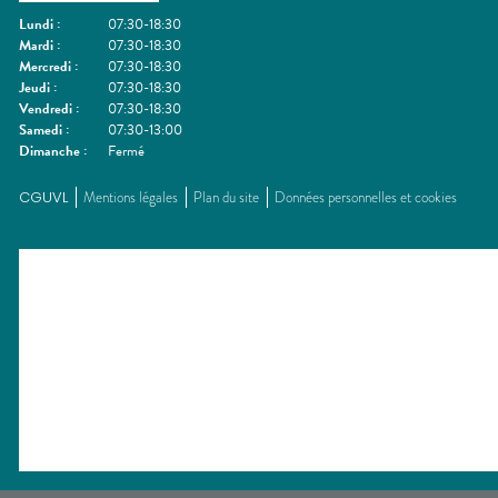
Lundi
:
07:30-18:30
Mardi
:
07:30-18:30
Mercredi
:
07:30-18:30
Jeudi
:
07:30-18:30
Vendredi
:
07:30-18:30
Samedi
:
07:30-13:00
Dimanche
:
Fermé
CGUVL
Mentions légales
Plan du site
Données personnelles et cookies