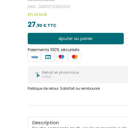
EAN :
3490072340000
En stock
27
,
90
€ TTC
Ajouter au panier
Paiements 100% sécurisés
Retrait en pharmacie
Offert
Politique de retour
Satisfait ou remboursé
Description