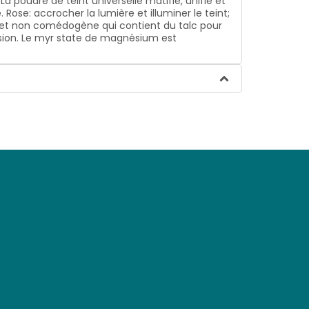
poudre de teint universelle matifie, unifie et
Rose: accrocher la lumière et illuminer le teint;
ce et non comédogène qui contient du talc pour
dhésion. Le myr state de magnésium est