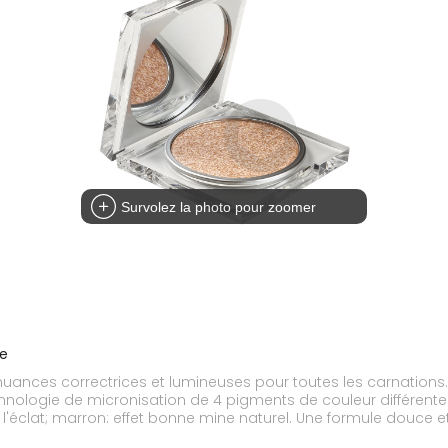
Survolez la photo pour zoomer
le
es correctrices et lumineuses pour toutes les carnations. La 
hnologie de micronisation de 4 pigments de couleur différente. R
er l'éclat; marron: effet bonne mine naturel. Une formule douc
ions et lisse la peau. L'amidon de maïs apporte une meilleure ad