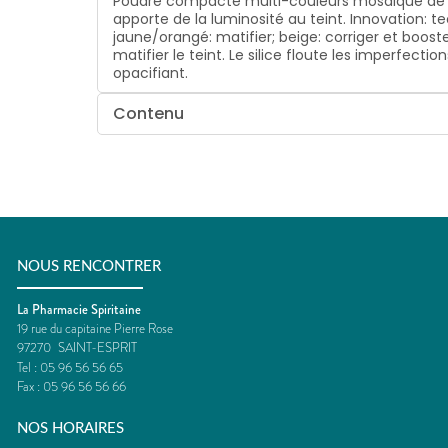
Poudre compacte multi-couleurs mosaïque de nua
apporte de la luminosité au teint. Innovation: t
jaune/orangé: matifier; beige: corriger et boo
matifier le teint. Le silice floute les imperfec
opacifiant.
Contenu
NOUS RENCONTRER
La Pharmacie Spiritaine
19 rue du capitaine Pierre Rose
97270
SAINT-ESPRIT
Tel :
05 96 56 56 65
Fax :
05 96 56 56 66
NOS HORAIRES