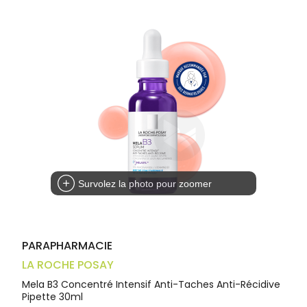
Trousse à
alimentaires
CHEVEUX
VOTRE
pharmacie
APPLICATION
Dispositifs
Cheveux
DE SANTÉ
médicaux
Corps
Homme
Solaire
Visage
Survolez la photo pour zoomer
PARAPHARMACIE
LA ROCHE POSAY
Mela B3 Concentré Intensif Anti-Taches Anti-Récidive
Pipette 30ml