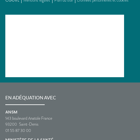
CGUVL
Mentions légales
Plan du site
Données personnelles et cookies
EN ADÉQUATION AVEC
ANSM
143 boulevard Anatole France
93200
Saint-Denis
01 55 87 30 00