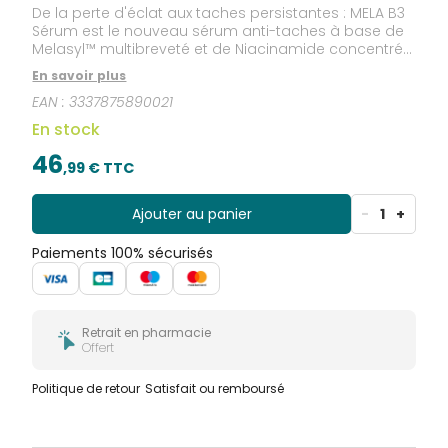
De la perte d'éclat aux taches persistantes : MELA B3
Sérum est le nouveau sérum anti-taches à base de
Melasyl™ multibreveté et de Niacinamide concentrée
à 10% pour corriger les taches brunes, même
En savoir plus
persistantes. Innovation hyperpigmentation.
EAN :
3337875890021
Melasyl™ multibreveté : le nouvel actif pour
combattre l'hyperpigmentation comme jamais
En stock
auparavant*. *Melasyl possède un nouveau
mécanisme d'action unique : il intercepte l'excès de
46
,
99
€ TTC
mélanine avant qu'elle ne marque la peau.
Ajouter au panier
-
1
+
Paiements 100% sécurisés
Retrait en pharmacie
Offert
Politique de retour
Satisfait ou remboursé