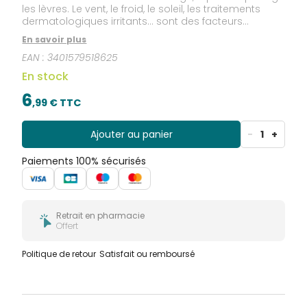
les lèvres. Le vent, le froid, le soleil, les traitements
dermatologiques irritants… sont des facteurs
extérieurs qui peuvent altérer l’équilibre naturel de
En savoir plus
votre peau.
EAN :
3401579518625
En stock
6
,
99
€ TTC
Ajouter au panier
-
1
+
Paiements 100% sécurisés
Retrait en pharmacie
Offert
Politique de retour
Satisfait ou remboursé