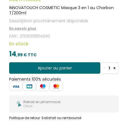
INNOVATOUCH COSMETIC Masque 3 en 1 au Charbon
T/200ml
Description prochainement disponible
En savoir plus
EAN :
3701063804242
En stock
14
,
99
€ TTC
Ajouter au panier
-
1
+
Paiements 100% sécurisés
Retrait en pharmacie
Offert
Politique de retour
Satisfait ou remboursé