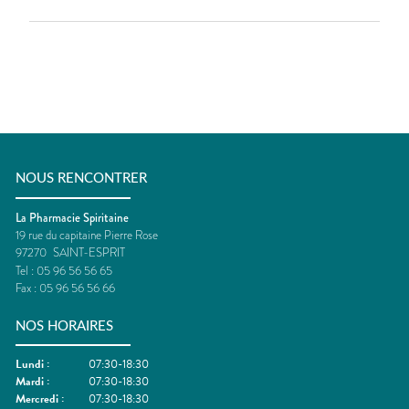
NOUS RENCONTRER
La Pharmacie Spiritaine
19 rue du capitaine Pierre Rose
97270
SAINT-ESPRIT
Tel :
05 96 56 56 65
Fax :
05 96 56 56 66
NOS HORAIRES
Lundi
:
07:30-18:30
Mardi
:
07:30-18:30
Mercredi
:
07:30-18:30