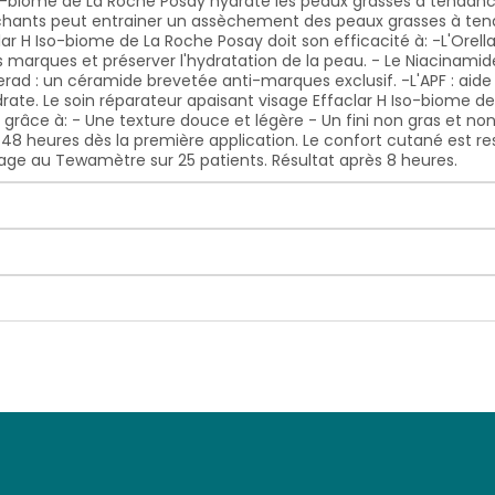
Iso-biome de La Roche Posay hydrate les peaux grasses à tendanc
séchants peut entrainer un assèchement des peaux grasses à ten
 H Iso-biome de La Roche Posay doit son efficacité à: -L'Orella
es marques et préserver l'hydratation de la peau. - Le Niacinami
erad : un céramide brevetée anti-marques exclusif. -L'APF : aide 
drate. Le soin réparateur apaisant visage Effaclar H Iso-biome 
âce à: - Une texture douce et légère - Un fini non gras et non 
8 heures dès la première application. Le confort cutané est res
age au Tewamètre sur 25 patients. Résultat après 8 heures.