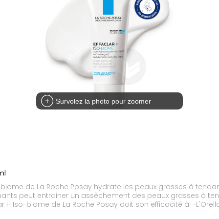
Survolez la photo pour zoomer
ml
so-biome de La Roche Posay hydrate les peaux grasses à tendan
échants peut entrainer un assèchement des peaux grasses à te
H Iso-biome de La Roche Posay doit son efficacité à: -L'Orella
s marques et préserver l'hydratation de la peau. - Le Niacinami