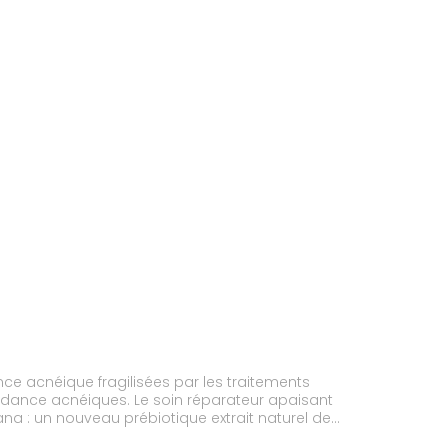
ce acnéique fragilisées par les traitements
ndance acnéiques. Le soin réparateur apaisant
na : un nouveau prébiotique extrait naturel de
de et l'eau thermale La Roche Posay: la peau est