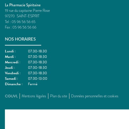
La Pharmacie Spiritaine
19 rue du capitaine Pierre Rose
97270
SAINT-ESPRIT
Tel :
05 96 56 56 65
Fax :
05 96 56 56 66
NOS HORAIRES
Lundi
:
07:30-18:30
Mardi
:
07:30-18:30
Mercredi
:
07:30-18:30
Jeudi
:
07:30-18:30
Vendredi
:
07:30-18:30
Samedi
:
07:30-13:00
Dimanche
:
Fermé
CGUVL
Mentions légales
Plan du site
Données personnelles et cookies