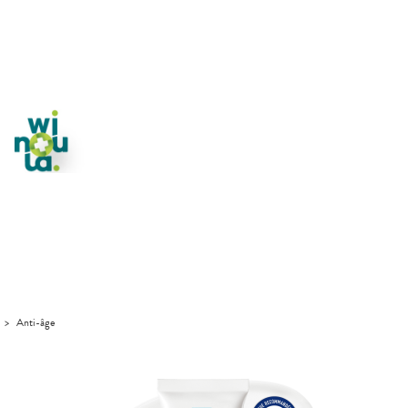
>
Anti-âge