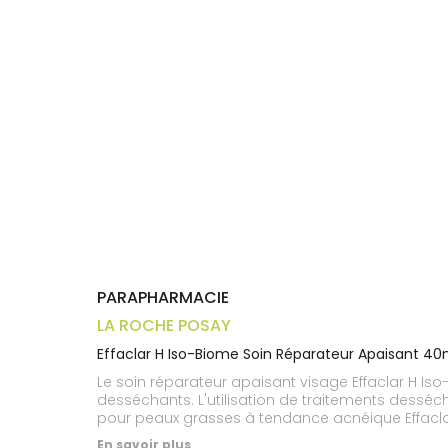
Trousse à
alimentaires
CHEVEUX
VOTRE
pharmacie
APPLICATION
Dispositifs
Cheveux
DE SANTÉ
médicaux
Corps
Homme
Solaire
Visage
PARAPHARMACIE
LA ROCHE POSAY
Effaclar H Iso-Biome Soin Réparateur Apaisant 40
Le soin réparateur apaisant visage Effaclar H I
desséchants. L'utilisation de traitements dess
pour peaux grasses à tendance acnéique Effaclar 
plante pour aider à réduire les imperfections, le
En savoir plus