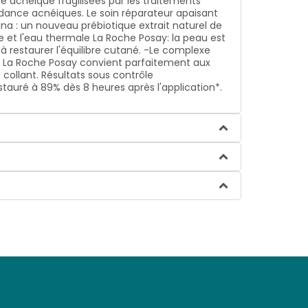
e acnéique fragilisées par les traitements
dance acnéiques. Le soin réparateur apaisant
na : un nouveau prébiotique extrait naturel de
de et l'eau thermale La Roche Posay: la peau est
à restaurer l'équilibre cutané. -Le complexe
de La Roche Posay convient parfaitement aux
collant. Résultats sous contrôle
tauré à 89% dès 8 heures après l'application*.