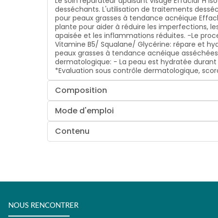
Le soin réparateur apaisant visage Effaclar H 
desséchants. L'utilisation de traitements des
pour peaux grasses à tendance acnéique Effaclar
plante pour aider à réduire les imperfections, l
apaisée et les inflammations réduites. -Le proc
Vitamine B5/ Squalane/ Glycérine: répare et hy
peaux grasses à tendance acnéique asséchées gr
dermatologique: - La peau est hydratée durant 4
*Evaluation sous contrôle dermatologique, scor
Composition
Mode d'emploi
Contenu
NOUS RENCONTRER