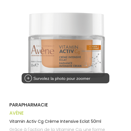
Trousse à
alimentaires
CHEVEUX
VOTRE
pharmacie
APPLICATION
Dispositifs
Cheveux
DE SANTÉ
médicaux
Corps
Homme
Solaire
Visage
Survolez la photo pour zoomer
PARAPHARMACIE
AVÈNE
Vitamin Activ Cg Crème Intensive Eclat 50ml
Grâce à l'action de la Vitamine Cg, une forme