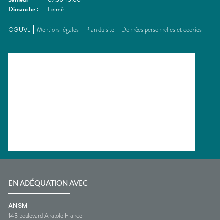
Samedi
:
07:30-13:00
Dimanche
:
Fermé
CGUVL
Mentions légales
Plan du site
Données personnelles et cookies
EN ADÉQUATION AVEC
ANSM
143 boulevard Anatole France