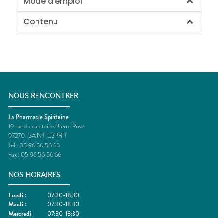
Mode d'emploi
Contenu
NOUS RENCONTRER
La Pharmacie Spiritaine
19 rue du capitaine Pierre Rose
97270
SAINT-ESPRIT
Tel :
05 96 56 56 65
Fax :
05 96 56 56 66
NOS HORAIRES
Lundi
:
07:30-18:30
Mardi
:
07:30-18:30
Mercredi
:
07:30-18:30