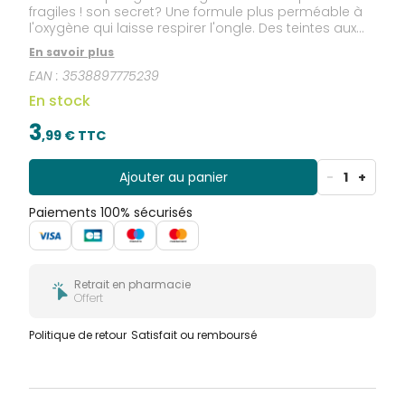
fragiles ! son secret? Une formule plus perméable à
l'oxygène qui laisse respirer l'ongle. Des teintes aux
couleurs pures et éclatantes pour une tenue et
En savoir plus
brillance extrême. Un pinceau plat pour une
EAN :
3538897775239
application précise ultra facile. Formulation épurée
pour une meilleure innocuité: 0% di butyle phtalate,
En stock
formaldéhyde, camphre, nickel, toluène, gluten,
parabène.
3
,
99
€ TTC
Ajouter au panier
-
1
+
Paiements 100% sécurisés
Retrait en pharmacie
Offert
Politique de retour
Satisfait ou remboursé