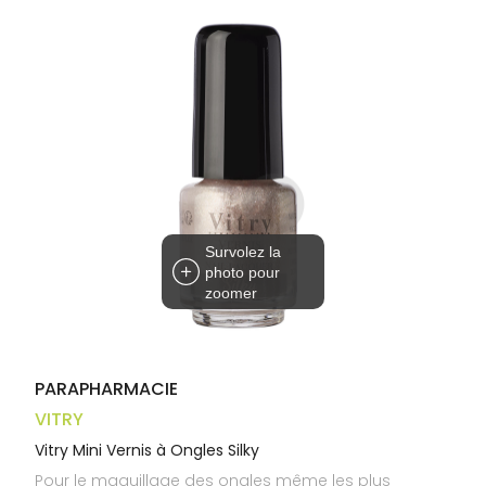
Trousse à
alimentaires
CHEVEUX
VOTRE
pharmacie
APPLICATION
Dispositifs
Cheveux
DE SANTÉ
médicaux
Corps
Homme
Solaire
Visage
Survolez la
photo pour
zoomer
PARAPHARMACIE
VITRY
Vitry Mini Vernis à Ongles Silky
Pour le maquillage des ongles même les plus