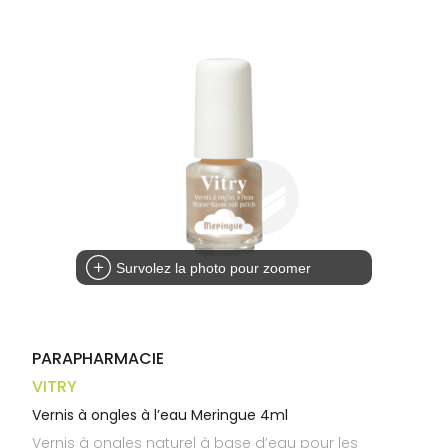
Trousse à
alimentaires
CHEVEUX
VOTRE
pharmacie
APPLICATION
Dispositifs
Cheveux
DE SANTÉ
médicaux
Corps
Homme
Solaire
Visage
Survolez la photo pour zoomer
PARAPHARMACIE
VITRY
Vernis à ongles à l’eau Meringue 4ml
Vernis à ongles naturel à base d’eau pour les