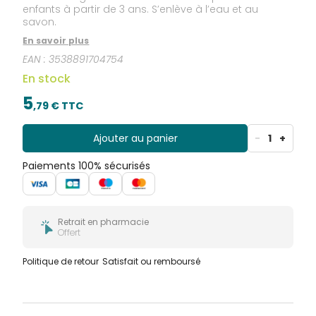
enfants à partir de 3 ans. S’enlève à l’eau et au
savon.
En savoir plus
EAN :
3538891704754
En stock
5
,
79
€ TTC
Ajouter au panier
-
1
+
Paiements 100% sécurisés
Retrait en pharmacie
Offert
Politique de retour
Satisfait ou remboursé