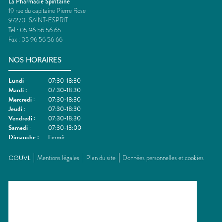
La Pharmacie Spiritaine
19 rue du capitaine Pierre Rose
97270
SAINT-ESPRIT
Tel :
05 96 56 56 65
Fax :
05 96 56 56 66
NOS HORAIRES
Lundi
:
07:30-18:30
Mardi
:
07:30-18:30
Mercredi
:
07:30-18:30
Jeudi
:
07:30-18:30
Vendredi
:
07:30-18:30
Samedi
:
07:30-13:00
Dimanche
:
Fermé
CGUVL
Mentions légales
Plan du site
Données personnelles et cookies