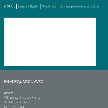
CGUVL
Mentions légales
Plan du site
Données personnelles et cookies
EN ADÉQUATION AVEC
ANSM
143 boulevard Anatole France
93200
Saint-Denis
01 55 87 30 00