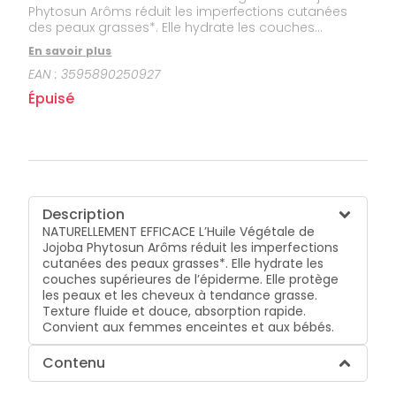
Phytosun Arôms réduit les imperfections cutanées
des peaux grasses*. Elle hydrate les couches
supérieures de l’épiderme. Elle protège les peaux et
En savoir plus
les cheveux à tendance grasse. Texture fluide et
EAN :
3595890250927
douce, absorption rapide. Convient aux femmes
enceintes et aux bébés.
Épuisé
Description
NATURELLEMENT EFFICACE L’Huile Végétale de
Jojoba Phytosun Arôms réduit les imperfections
cutanées des peaux grasses*. Elle hydrate les
couches supérieures de l’épiderme. Elle protège
les peaux et les cheveux à tendance grasse.
Texture fluide et douce, absorption rapide.
Convient aux femmes enceintes et aux bébés.
Contenu