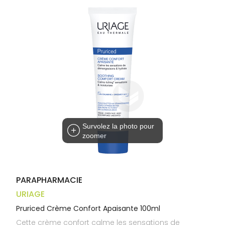
Trousse à
alimentaires
CHEVEUX
VOTRE
pharmacie
APPLICATION
Dispositifs
Cheveux
DE SANTÉ
médicaux
Corps
Homme
Solaire
Visage
Survolez la photo pour
zoomer
PARAPHARMACIE
URIAGE
Pruriced Crème Confort Apaisante 100ml
Cette crème confort calme les sensations de