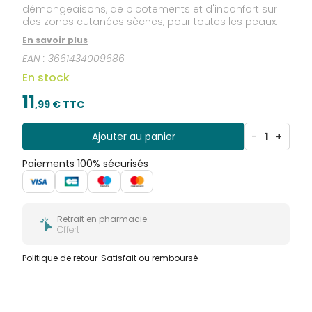
démangeaisons, de picotements et d'inconfort sur
des zones cutanées sèches, pour toutes les peaux.
Actifs dermatologiques : [8% Calamine + Huile de
En savoir plus
pépins de framboise riche en omégas 3 & 6]
EAN :
3661434009686
En stock
11
,
99
€ TTC
Ajouter au panier
-
1
+
Paiements 100% sécurisés
Retrait en pharmacie
Offert
Politique de retour
Satisfait ou remboursé