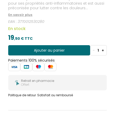
pour ses propriétés anti-inflammatoires et est aussi
préconisée pour lutter contre les douleurs
articulaires et musculaires.
En savoir plus
EAN :
3770012530280
En stock
19
,
50
€ TTC
Ajouter au panier
-
1
+
Paiements 100% sécurisés
Retrait en pharmacie
Offert
Politique de retour
Satisfait ou remboursé