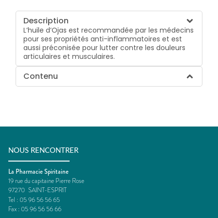
Description
L’huile d’Ojas est recommandée par les médecins
pour ses propriétés anti-inflammatoires et est
aussi préconisée pour lutter contre les douleurs
articulaires et musculaires.
Contenu
NOUS RENCONTRER
La Pharmacie Spiritaine
19 rue du capitaine Pierre Rose
97270
SAINT-ESPRIT
Tel :
05 96 56 56 65
Fax :
05 96 56 56 66