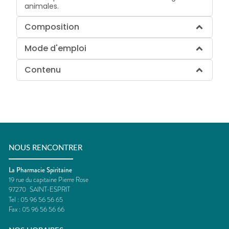
animales.
Composition
Mode d'emploi
Contenu
NOUS RENCONTRER
La Pharmacie Spiritaine
19 rue du capitaine Pierre Rose
97270
SAINT-ESPRIT
Tel :
05 96 56 56 65
Fax :
05 96 56 56 66