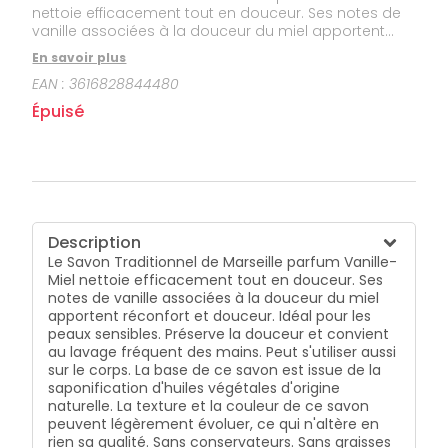
nettoie efficacement tout en douceur. Ses notes de
vanille associées à la douceur du miel apportent
réconfort et douceur. Idéal pour les peaux sensibles.
En savoir plus
Préserve la douceur et convient au lavage fréquent
EAN :
3616828844480
des mains. Peut s'utiliser aussi sur le corps. La base
de ce savon est issue de la saponification d'huiles
Épuisé
végétales d'origine naturelle. La texture et la couleur
de ce savon peuvent légèrement évoluer, ce qui
n'altère en rien sa qualité. Sans conservateurs. Sans
graisses animales.
Description
Le Savon Traditionnel de Marseille parfum Vanille-
Miel nettoie efficacement tout en douceur. Ses
notes de vanille associées à la douceur du miel
apportent réconfort et douceur. Idéal pour les
peaux sensibles. Préserve la douceur et convient
au lavage fréquent des mains. Peut s'utiliser aussi
sur le corps. La base de ce savon est issue de la
saponification d'huiles végétales d'origine
naturelle. La texture et la couleur de ce savon
peuvent légèrement évoluer, ce qui n'altère en
rien sa qualité. Sans conservateurs. Sans graisses