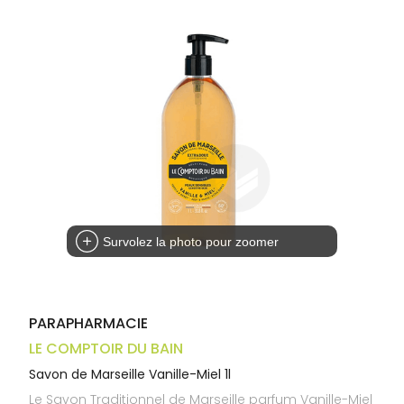
Trousse à
alimentaires
CHEVEUX
VOTRE
pharmacie
APPLICATION
Dispositifs
Cheveux
DE SANTÉ
médicaux
Corps
Homme
Solaire
Visage
Survolez la photo pour zoomer
PARAPHARMACIE
LE COMPTOIR DU BAIN
Savon de Marseille Vanille-Miel 1l
Le Savon Traditionnel de Marseille parfum Vanille-Miel