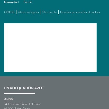
Dimanche
:
Fermé
CGUVL
Mentions légales
Plan du site
Données personnelles et cookies
EN ADÉQUATION AVEC
ANSM
143 boulevard Anatole France
93200
Saint-Denis