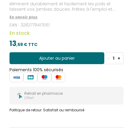
éliminent durablement et facilement les poils et
laissent vos jambes douces. Prêtes à l'emploi et
faciles à appliquer, ces bandes de cire froide à
En savoir plus
l'amande douce adhèrent parfaitement au poil et
EAN :
3282779417051
l'éliminent durablement. A l'amande douce
nourrissantes, ces bandes laissent vos jambes
En stock
parfaitement douces et soyeuses en quelques
instants.
13
,
59
€ TTC
Ajouter au panier
-
1
+
Paiements 100% sécurisés
Retrait en pharmacie
Offert
Politique de retour
Satisfait ou remboursé