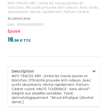
ANTI-TRACES 48H : Limite les traces jaunes et
blanches. Efficacité prouvée anti-odeurs. Avec actifs
absorbants. Sèche rapidement. Parfum Cédrat
cuivré. HAUTE TOLÉRANCE : Sans alcool*. Adapté aux
En savoir plus
aisselles sensibles. Testé dermatologiquement.
EAN :
3596490006815
*Alcool éthylique (Alcohol denat.)
Épuisé
16
,
90
€ TTC
Description
ANTI-TRACES 48H : Limite les traces jaunes et
blanches. Efficacité prouvée anti-odeurs. Avec
actifs absorbants. Sèche rapidement. Parfum
Cédrat cuivré. HAUTE TOLÉRANCE : Sans alcool*.
Adapté aux aisselles sensibles. Testé
dermatologiquement. *Alcool éthylique (Alcohol
denat.)