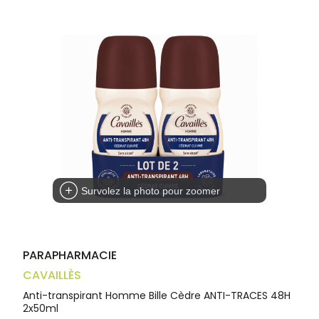
Trousse à
alimentaires
CHEVEUX
VOTRE
pharmacie
APPLICATION
Dispositifs
Cheveux
DE SANTÉ
médicaux
Corps
Homme
Solaire
Visage
Survolez la photo pour zoomer
PARAPHARMACIE
CAVAILLÈS
Anti-transpirant Homme Bille Cèdre ANTI-TRACES 48H
2x50ml