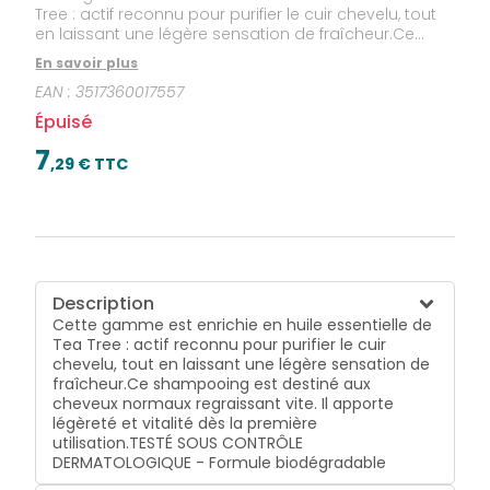
Tree : actif reconnu pour purifier le cuir chevelu, tout
en laissant une légère sensation de fraîcheur.Ce
shampooing est destiné aux cheveux normaux
En savoir plus
regraissant vite. Il apporte légèreté et vitalité dès la
EAN :
3517360017557
première utilisation.TESTÉ SOUS CONTRÔLE
DERMATOLOGIQUE - Formule biodégradable
Épuisé
7
,
29
€ TTC
Description
Cette gamme est enrichie en huile essentielle de
Tea Tree : actif reconnu pour purifier le cuir
chevelu, tout en laissant une légère sensation de
fraîcheur.Ce shampooing est destiné aux
cheveux normaux regraissant vite. Il apporte
légèreté et vitalité dès la première
utilisation.TESTÉ SOUS CONTRÔLE
DERMATOLOGIQUE - Formule biodégradable