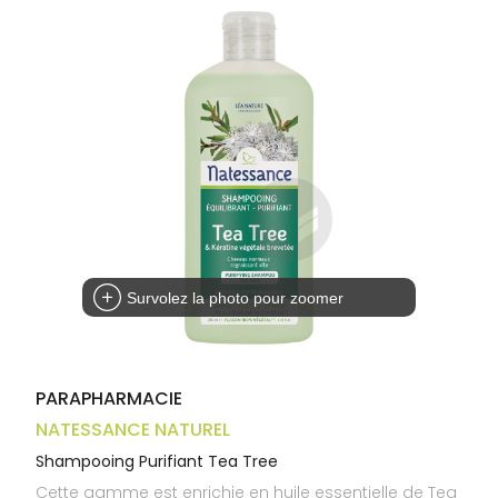
Trousse à
alimentaires
CHEVEUX
VOTRE
pharmacie
APPLICATION
Dispositifs
Cheveux
DE SANTÉ
médicaux
Corps
Homme
Solaire
Visage
Survolez la photo pour zoomer
PARAPHARMACIE
NATESSANCE NATUREL
Shampooing Purifiant Tea Tree
Cette gamme est enrichie en huile essentielle de Tea