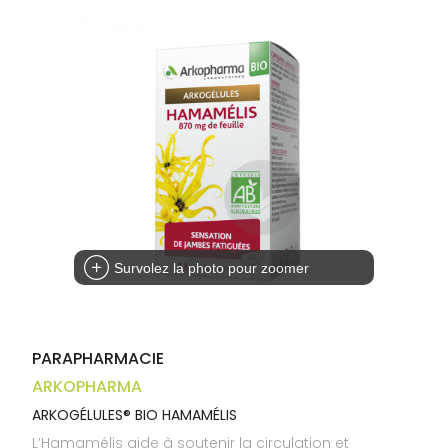
Trousse à
alimentaires
CHEVEUX
VOTRE
pharmacie
APPLICATION
Dispositifs
Cheveux
DE SANTÉ
médicaux
Corps
Homme
Solaire
Visage
Survolez la photo pour zoomer
PARAPHARMACIE
ARKOPHARMA
ARKOGÉLULES® BIO HAMAMÉLIS
L’Hamamélis aide à soutenir la circulation et