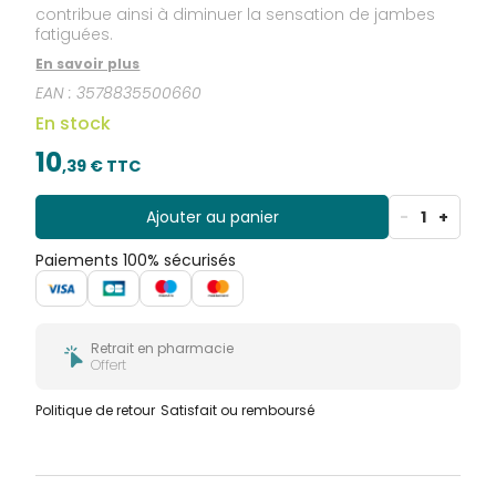
contribue ainsi à diminuer la sensation de jambes
fatiguées.
En savoir plus
EAN :
3578835500660
En stock
10
,
39
€ TTC
Ajouter au panier
-
1
+
Paiements 100% sécurisés
Retrait en pharmacie
Offert
Politique de retour
Satisfait ou remboursé