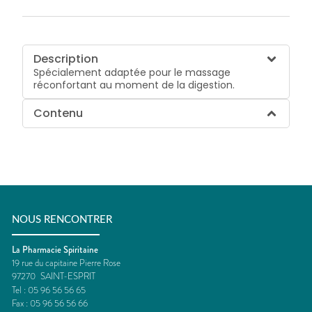
Description
Spécialement adaptée pour le massage
réconfortant au moment de la digestion.
Contenu
NOUS RENCONTRER
La Pharmacie Spiritaine
19 rue du capitaine Pierre Rose
97270
SAINT-ESPRIT
Tel :
05 96 56 56 65
Fax :
05 96 56 56 66