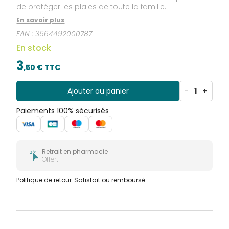
de protéger les plaies de toute la famille.
En savoir plus
EAN :
3664492000787
En stock
3
,
50
€ TTC
Ajouter au panier
-
1
+
Paiements 100% sécurisés
Retrait en pharmacie
Offert
Politique de retour
Satisfait ou remboursé