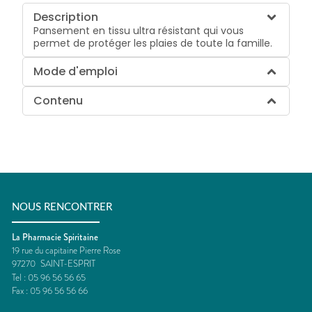
Description
Pansement en tissu ultra résistant qui vous
permet de protéger les plaies de toute la famille.
Mode d'emploi
Contenu
NOUS RENCONTRER
La Pharmacie Spiritaine
19 rue du capitaine Pierre Rose
97270
SAINT-ESPRIT
Tel :
05 96 56 56 65
Fax :
05 96 56 56 66