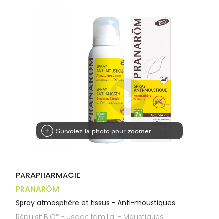
Trousse à
alimentaires
CHEVEUX
VOTRE
pharmacie
APPLICATION
Dispositifs
Cheveux
DE SANTÉ
médicaux
Corps
Homme
Solaire
Visage
Survolez la photo pour zoomer
PARAPHARMACIE
PRANARÔM
Spray atmosphère et tissus - Anti-moustiques
Répulsif BIO* - Usage familial - Moustiques