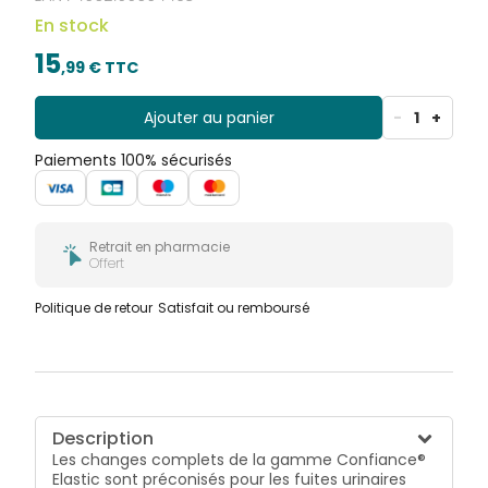
gamme Confiance® Premium Elastic existe en
En stock
plusieurs tailles allant du S au XL. Les changes
complets sont fabriqués en France et en Allemagne.
15
,
99
€ TTC
Ajouter au panier
-
1
+
Paiements 100% sécurisés
Retrait en pharmacie
Offert
Politique de retour
Satisfait ou remboursé
Description
Les changes complets de la gamme Confiance®
Elastic sont préconisés pour les fuites urinaires