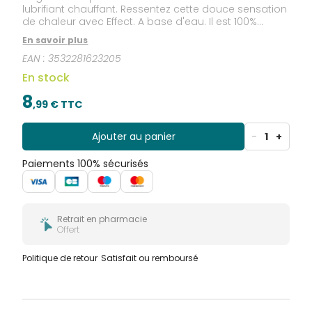
lubrifiant chauffant. Ressentez cette douce sensation
de chaleur avec Effect. A base d'eau. Il est 100%
compatible avec les préservatifs et il est également
En savoir plus
incolore, inodore, sans saveur et non gras.
EAN :
3532281623205
En stock
8
,
99
€ TTC
Ajouter au panier
-
1
+
Paiements 100% sécurisés
Retrait en pharmacie
Offert
Politique de retour
Satisfait ou remboursé