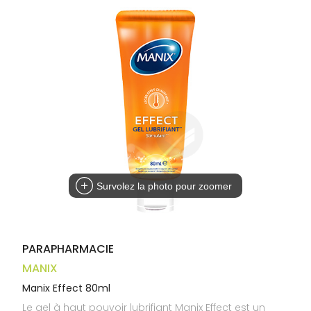
Trousse à
alimentaires
CHEVEUX
VOTRE
pharmacie
APPLICATION
Dispositifs
Cheveux
DE SANTÉ
médicaux
Corps
Homme
Solaire
Visage
Survolez la photo pour zoomer
PARAPHARMACIE
MANIX
Manix Effect 80ml
Le gel à haut pouvoir lubrifiant Manix Effect est un