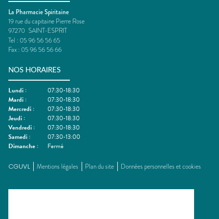
La Pharmacie Spiritaine
19 rue du capitaine Pierre Rose
97270
SAINT-ESPRIT
Tel :
05 96 56 56 65
Fax :
05 96 56 56 66
NOS HORAIRES
Lundi
:
07:30-18:30
Mardi
:
07:30-18:30
Mercredi
:
07:30-18:30
Jeudi
:
07:30-18:30
Vendredi
:
07:30-18:30
Samedi
:
07:30-13:00
Dimanche
:
Fermé
CGUVL
Mentions légales
Plan du site
Données personnelles et cookies