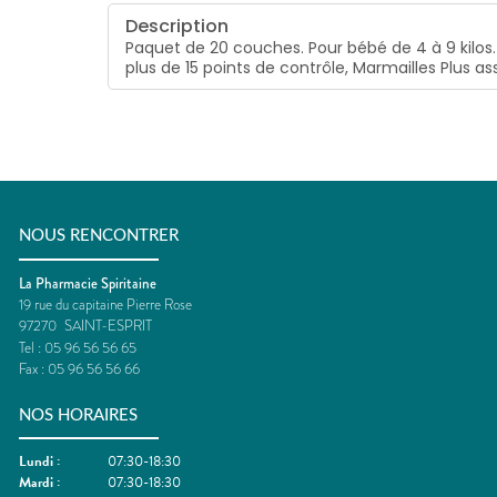
Description
Paquet de 20 couches. Pour bébé de 4 à 9 kilos
plus de 15 points de contrôle, Marmailles Plus 
NOUS RENCONTRER
La Pharmacie Spiritaine
19 rue du capitaine Pierre Rose
97270
SAINT-ESPRIT
Tel :
05 96 56 56 65
Fax :
05 96 56 56 66
NOS HORAIRES
Lundi
:
07:30-18:30
Mardi
:
07:30-18:30