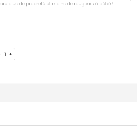
ssure plus de propreté et moins de rougeurs à bébé !
-
1
+