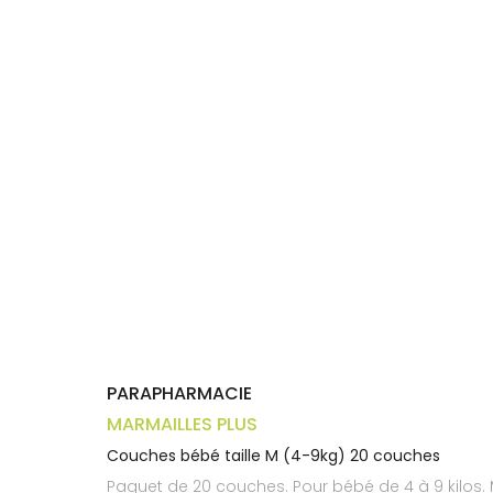
Trousse à
alimentaires
CHEVEUX
VOTRE
pharmacie
APPLICATION
Dispositifs
Cheveux
DE SANTÉ
médicaux
Corps
Homme
Solaire
Visage
PARAPHARMACIE
MARMAILLES PLUS
Couches bébé taille M (4-9kg) 20 couches
Paquet de 20 couches. Pour bébé de 4 à 9 kilos.