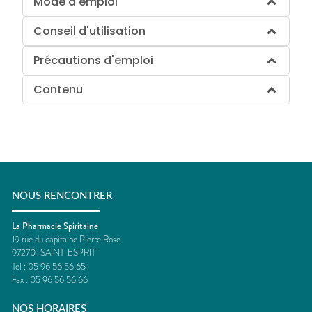
Mode d'emploi
Conseil d'utilisation
Précautions d'emploi
Contenu
NOUS RENCONTRER
La Pharmacie Spiritaine
19 rue du capitaine Pierre Rose
97270
SAINT-ESPRIT
Tel :
05 96 56 56 65
Fax :
05 96 56 56 66
NOS HORAIRES