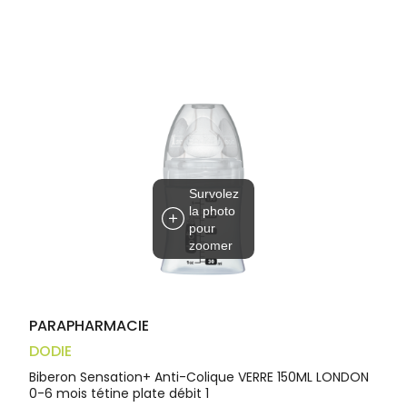
Trousse à
alimentaires
CHEVEUX
VOTRE
pharmacie
APPLICATION
Dispositifs
Cheveux
DE SANTÉ
médicaux
Corps
Homme
Solaire
Visage
Survolez
la photo
pour
zoomer
PARAPHARMACIE
DODIE
Biberon Sensation+ Anti-Colique VERRE 150ML LONDON
0-6 mois tétine plate débit 1