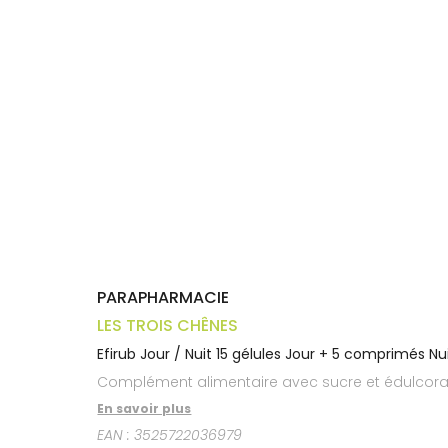
Trousse à
alimentaires
CHEVEUX
VOTRE
pharmacie
APPLICATION
Dispositifs
Cheveux
DE SANTÉ
médicaux
Corps
Homme
Solaire
Visage
PARAPHARMACIE
LES TROIS CHÊNES
Efirub Jour / Nuit 15 gélules Jour + 5 comprimés Nu
Complément alimentaire avec sucre et édulcorant
En savoir plus
EAN :
3525722036979