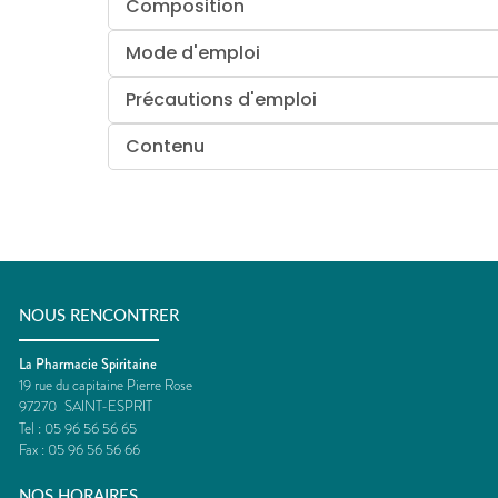
Composition
Mode d'emploi
Précautions d'emploi
Contenu
NOUS RENCONTRER
La Pharmacie Spiritaine
19 rue du capitaine Pierre Rose
97270
SAINT-ESPRIT
Tel :
05 96 56 56 65
Fax :
05 96 56 56 66
NOS HORAIRES