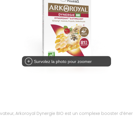
Survolez la photo pour zoomer
vateur, Arkoroyal Dynergie BIO est un complexe booster d’éner