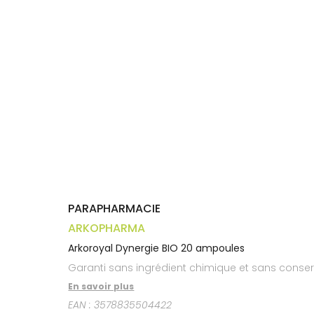
Trousse à
alimentaires
CHEVEUX
VOTRE
pharmacie
APPLICATION
Dispositifs
Cheveux
DE SANTÉ
médicaux
Corps
Homme
Solaire
Visage
PARAPHARMACIE
ARKOPHARMA
Arkoroyal Dynergie BIO 20 ampoules
Garanti sans ingrédient chimique et sans conser
En savoir plus
EAN :
3578835504422