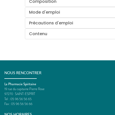
Composition
Mode d'emploi
Précautions d'emploi
Contenu
NOUS RENCONTRER
La Pharmacie Spiritaine
19 rue du capitaine Pierre Rose
97270
SAINT-ESPRIT
Tel :
05 96 56 56 65
Fax :
05 96 56 56 66
NOS HORAIRES