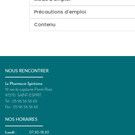
Précautions d'emploi
Contenu
NOUS RENCONTRER
La Pharmacie Spiritaine
19 rue du capitaine Pierre Rose
97270
SAINT-ESPRIT
Tel :
05 96 56 56 65
Fax :
05 96 56 56 66
NOS HORAIRES
Lundi
:
07:30-18:30