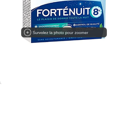
Survolez la photo pour zoomer
.