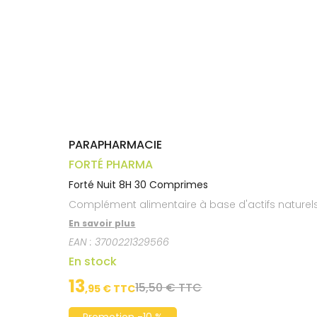
Trousse à
alimentaires
CHEVEUX
VOTRE
pharmacie
APPLICATION
Dispositifs
Cheveux
DE SANTÉ
médicaux
Corps
Homme
Solaire
Visage
PARAPHARMACIE
FORTÉ PHARMA
Forté Nuit 8H 30 Comprimes
Complément alimentaire à base d'actifs naturels
En savoir plus
EAN :
3700221329566
En stock
13
15,50 € TTC
,
95
€ TTC