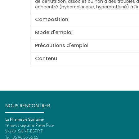
de dénutrition, associés ou non à des troubles 
concentré (hypercalorique, hyperprotéiné) à l'
Composition
Mode d'emploi
Précautions d'emploi
Contenu
NOUS RENCONTRER
La Pharmacie Spiritaine
19 rue du capitaine Pierre Rose
97270
SAINT-ESPRIT
Tel :
05 96 56 56 65