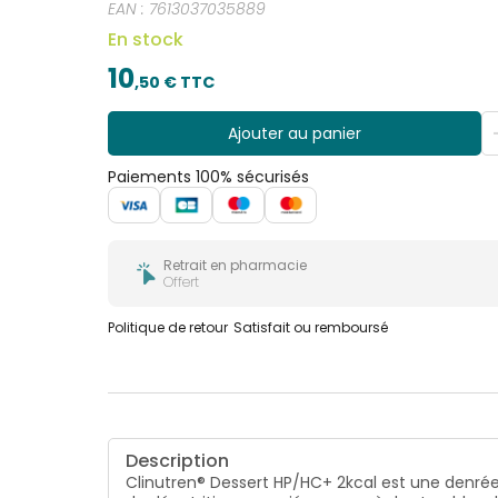
EAN :
7613037035889
En stock
10
,
50
€ TTC
Ajouter au panier
Paiements 100% sécurisés
Retrait en pharmacie
Offert
Politique de retour
Satisfait ou remboursé
Description
Clinutren® Dessert HP/HC+ 2kcal est une denrée 