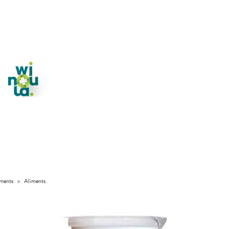
iments
>
Aliments