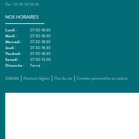
Fax :
05 96 56 56 66
NOS HORAIRES
Lundi
:
07:30-18:30
Mardi
:
07:30-18:30
Mercredi
:
07:30-18:30
Jeudi
:
07:30-18:30
Vendredi
:
07:30-18:30
Samedi
:
07:30-13:00
Dimanche
:
Fermé
CGUVL
Mentions légales
Plan du site
Données personnelles et cookies