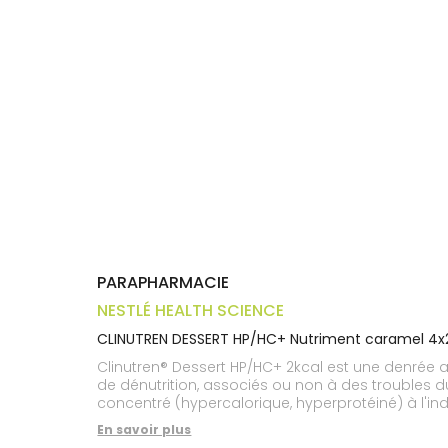
Trousse à
alimentaires
CHEVEUX
VOTRE
pharmacie
APPLICATION
Dispositifs
Cheveux
DE SANTÉ
médicaux
Corps
Homme
Solaire
Visage
PARAPHARMACIE
NESTLÉ HEALTH SCIENCE
CLINUTREN DESSERT HP/HC+ Nutriment caramel 4
Clinutren® Dessert HP/HC+ 2kcal est une denrée alimentaire destinée à des fi
de dénutrition, associés ou non à des troubles du métabolisme glucidique (diabèt
concentré (hypercalorique, hyperprotéiné) à l'i
En savoir plus