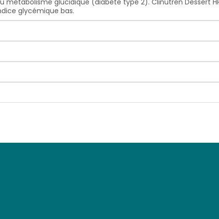
du métabolisme glucidique (diabète type 2). Clinutren Dessert H
indice glycémique bas.