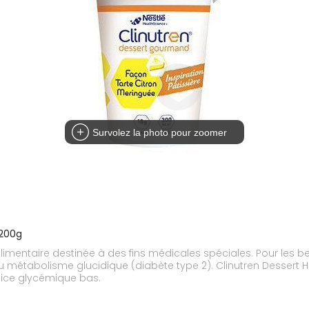
Survolez la photo pour zoomer
x200g
ns médicales spéciales. Pour les besoins nutritionnels des patients adultes en cas
e type 2). Clinutren Dessert HP/HC + 2kcal est un dessert de type lacté,
ndice glycémique bas.