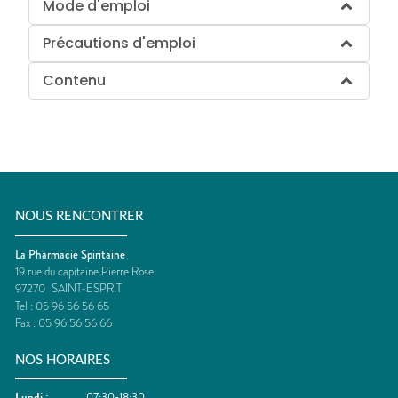
Mode d'emploi
Précautions d'emploi
Contenu
NOUS RENCONTRER
La Pharmacie Spiritaine
19 rue du capitaine Pierre Rose
97270
SAINT-ESPRIT
Tel :
05 96 56 56 65
Fax :
05 96 56 56 66
NOS HORAIRES
Lundi
:
07:30-18:30