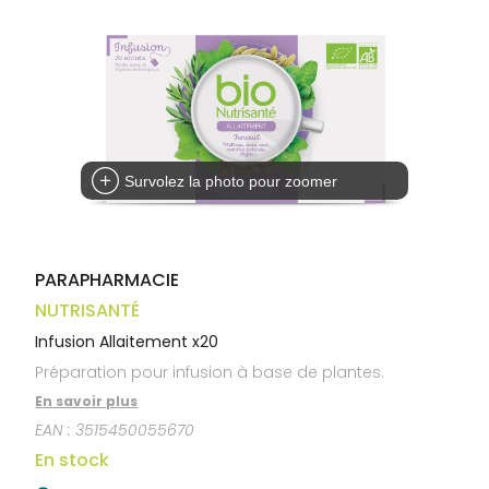
Trousse à
alimentaires
CHEVEUX
VOTRE
pharmacie
APPLICATION
Dispositifs
Cheveux
DE SANTÉ
médicaux
Corps
Homme
Solaire
Visage
Survolez la photo pour zoomer
PARAPHARMACIE
NUTRISANTÉ
Infusion Allaitement x20
Préparation pour infusion à base de plantes.
En savoir plus
EAN :
3515450055670
En stock