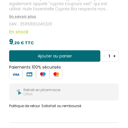
également appelé "cyprès toujours vert" qui est
utilisé. Huile Essentielle Cyprès Bio respecte nos
exigences qualité HEBBD.(Huile Essentielle
En savoir plus
Botaniquement et Biochimiquement Définie)
EAN :
3595890245329
En stock
9
,
20
€ TTC
Ajouter au panier
-
1
+
Paiements 100% sécurisés
Retrait en pharmacie
Offert
Politique de retour
Satisfait ou remboursé