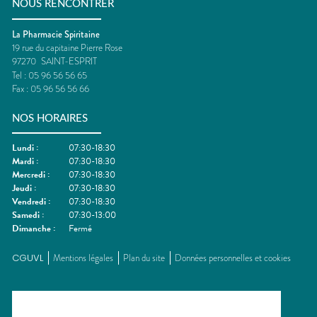
NOUS RENCONTRER
La Pharmacie Spiritaine
19 rue du capitaine Pierre Rose
97270
SAINT-ESPRIT
Tel :
05 96 56 56 65
Fax :
05 96 56 56 66
NOS HORAIRES
Lundi
:
07:30-18:30
Mardi
:
07:30-18:30
Mercredi
:
07:30-18:30
Jeudi
:
07:30-18:30
Vendredi
:
07:30-18:30
Samedi
:
07:30-13:00
Dimanche
:
Fermé
CGUVL
Mentions légales
Plan du site
Données personnelles et cookies