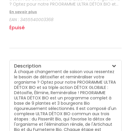
? Optez pour notre PROGRAMME ULTRA DÉTOX BIO et
sa triple action DÉTOX GLOBALE : Détoxifie, Élimine,
En savoir plus
Reminéralise ! PROGRAMME ULTRA DÉTOX BIO est un
EAN :
3455540003368
programme complet à base de 9 plantes et 3
bourgeons Bio rigoureusement sélectionnés. Il est
Épuisé
composé d'un complexe ULTRA DÉTOX BIO commun
aux trois étapes : du Pissenlit Bio, qui favorise la détox
de l'organisme et l'élimination rénale, de l'Artichaut
Bio et du Fumeterre Bio. Chaque étape est
complétée par de 2 plantes : ÉTAPE 1 : 10 jours pour
aider l'organisme à se détoxifier grâce à la Bardane
Bio associée au Radis noir Bio. ÉTAPE 2 : 10 jours pour
Description
faciliter le drainage grâce au Pissenlit Bio associée
À chaque changement de saison vous ressentez
au Radis noir Bio. ÉTAPE 3 : 10 jours pour favoriser la
le besoin de détoxifier et reminéraliser votre
reminéralisation de l'organisme grâce à l'Ortie Bio.
organisme ? Optez pour notre PROGRAMME ULTRA
Pour une efficacité renforcée, nos formules sont
DÉTOX BIO et sa triple action DÉTOX GLOBALE :
complétées par un trio de bourgeons Bio : Bouleau,
Détoxifie, Élimine, Reminéralise ! PROGRAMME
Frêne, Cassis.
ULTRA DÉTOX BIO est un programme complet à
base de 9 plantes et 3 bourgeons Bio
rigoureusement sélectionnés. Il est composé d'un
complexe ULTRA DÉTOX BIO commun aux trois
étapes : du Pissenlit Bio, qui favorise la détox de
l'organisme et l'élimination rénale, de l'Artichaut
Bio et du Fumeterre Bio. Chaque étape est