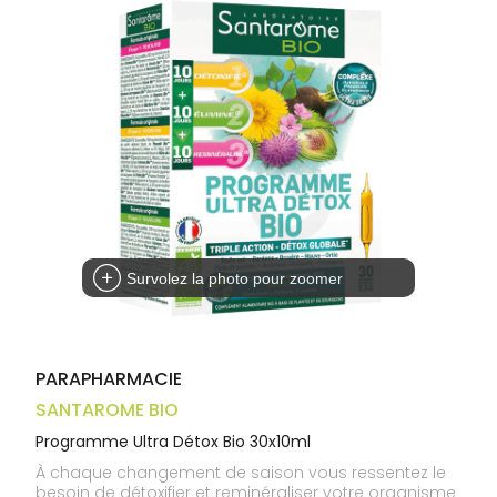
Trousse à
alimentaires
CHEVEUX
VOTRE
pharmacie
APPLICATION
Dispositifs
Cheveux
DE SANTÉ
médicaux
Corps
Homme
Solaire
Visage
Survolez la photo pour zoomer
PARAPHARMACIE
SANTAROME BIO
Programme Ultra Détox Bio 30x10ml
À chaque changement de saison vous ressentez le
besoin de détoxifier et reminéraliser votre organisme