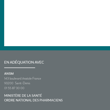
EN ADÉQUATION AVEC
ANSM
143 boulevard Anatole France
93200
Saint-Denis
01 55 87 30 00
MINISTÈRE DE LA SANTÉ
ORDRE NATIONAL DES PHARMACIENS