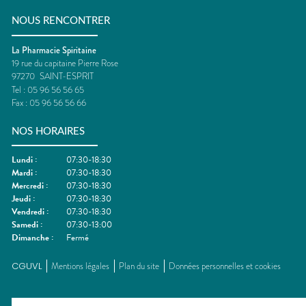
NOUS RENCONTRER
La Pharmacie Spiritaine
19 rue du capitaine Pierre Rose
97270
SAINT-ESPRIT
Tel :
05 96 56 56 65
Fax :
05 96 56 56 66
NOS HORAIRES
Lundi
:
07:30-18:30
Mardi
:
07:30-18:30
Mercredi
:
07:30-18:30
Jeudi
:
07:30-18:30
Vendredi
:
07:30-18:30
Samedi
:
07:30-13:00
Dimanche
:
Fermé
CGUVL
Mentions légales
Plan du site
Données personnelles et cookies