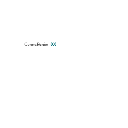
Connexion
Panier
(
0
)