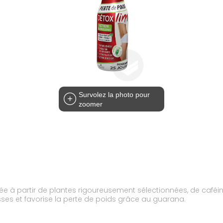
Survolez la photo pour
zoomer
e à partir de plantes rigoureusement sélectionnées, de caféine
isses et favorise la perte de poids grâce au guarana.