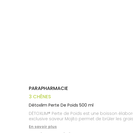
Trousse à
alimentaires
CHEVEUX
VOTRE
pharmacie
APPLICATION
Dispositifs
Cheveux
DE SANTÉ
médicaux
Corps
Homme
Solaire
Visage
PARAPHARMACIE
3 CHÊNES
Détoxlim Perte De Poids 500 ml
DÉTOXLIM® Perte de Poids est une boisson élaboré
exclusive saveur Mojito permet de brûler les gra
En savoir plus