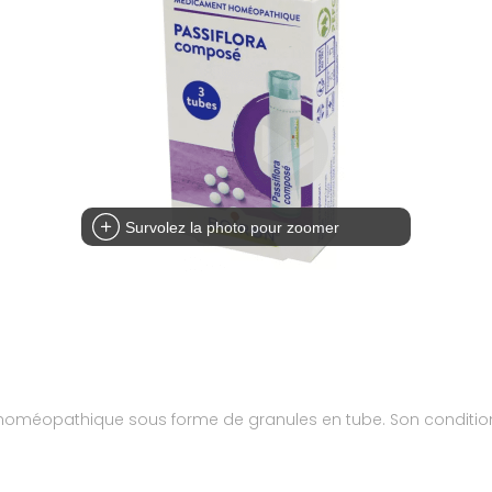
Survolez la photo pour zoomer
méopathique sous forme de granules en tube. Son conditionne