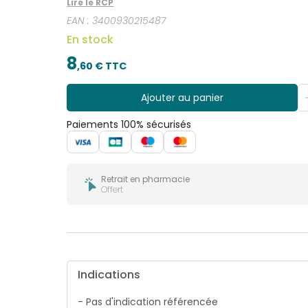
Lire le RCP
EAN :
3400930215487
En stock
8
,
60
€ TTC
Ajouter au panier
Paiements 100% sécurisés
Retrait en pharmacie
Offert
Indications
- Pas d'indication référencée