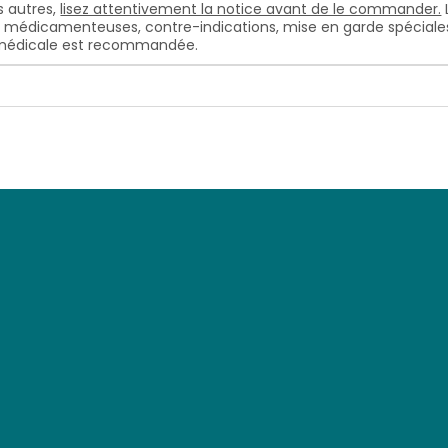
 autres,
lisez attentivement la notice avant de le commander.
s médicamenteuses, contre-indications, mise en garde spéciales, e
n médicale est recommandée.