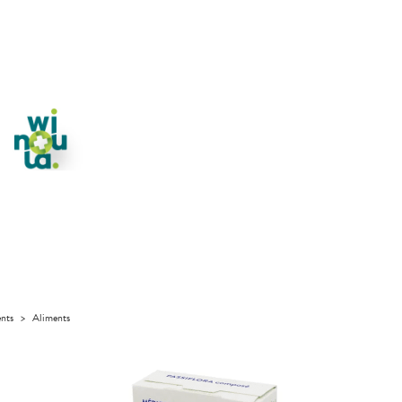
ents
>
Aliments