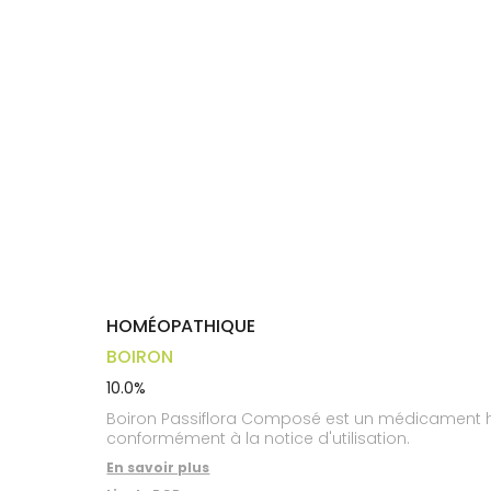
Trousse à
alimentaires
CHEVEUX
VOTRE
pharmacie
APPLICATION
Dispositifs
Cheveux
DE SANTÉ
médicaux
Corps
Homme
Solaire
Visage
HOMÉOPATHIQUE
BOIRON
10.0%
Boiron Passiflora Composé est un médicament ho
conformément à la notice d'utilisation.
En savoir plus