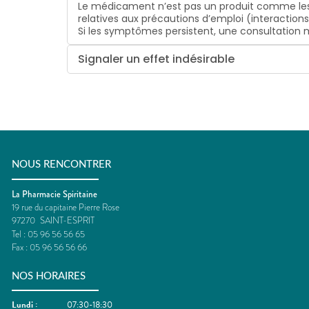
Le médicament n’est pas un produit comme les
relatives aux précautions d’emploi (interaction
Si les symptômes persistent, une consultatio
Signaler un effet indésirable
NOUS RENCONTRER
La Pharmacie Spiritaine
19 rue du capitaine Pierre Rose
97270
SAINT-ESPRIT
Tel :
05 96 56 56 65
Fax :
05 96 56 56 66
NOS HORAIRES
Lundi
:
07:30-18:30