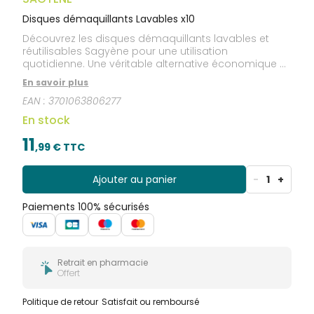
Disques démaquillants Lavables x10
Découvrez les disques démaquillants lavables et
réutilisables Sagyène pour une utilisation
quotidienne. Une véritable alternative économique et
écologique aux disques démaquillants traditionnels.
En savoir plus
Composés de fi bre de bambou naturelle, ils sont
EAN :
3701063806277
très agréables et conviennent à tous types de
cosmétiques.
En stock
11
,
99
€ TTC
Ajouter au panier
-
1
+
Paiements 100% sécurisés
Retrait en pharmacie
Offert
Politique de retour
Satisfait ou remboursé