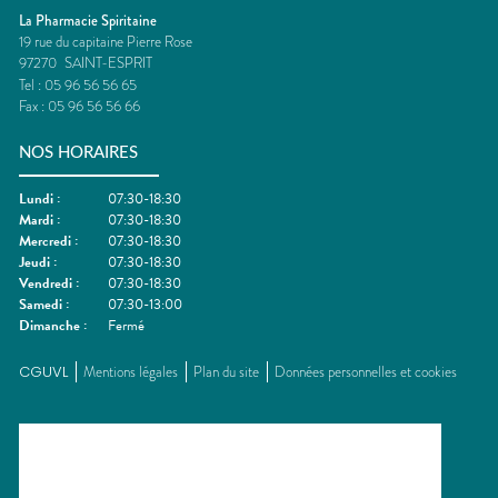
La Pharmacie Spiritaine
19 rue du capitaine Pierre Rose
97270
SAINT-ESPRIT
Tel :
05 96 56 56 65
Fax :
05 96 56 56 66
NOS HORAIRES
Lundi
:
07:30-18:30
Mardi
:
07:30-18:30
Mercredi
:
07:30-18:30
Jeudi
:
07:30-18:30
Vendredi
:
07:30-18:30
Samedi
:
07:30-13:00
Dimanche
:
Fermé
CGUVL
Mentions légales
Plan du site
Données personnelles et cookies