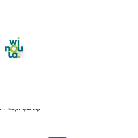
e
>
Rasage et après-rasage