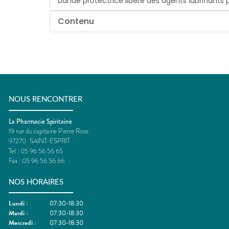
bande protectrice libère des agents lubrifiants pou
Contenu
NOUS RENCONTRER
La Pharmacie Spiritaine
19 rue du capitaine Pierre Rose
97270
SAINT-ESPRIT
Tel :
05 96 56 56 65
Fax :
05 96 56 56 66
NOS HORAIRES
Lundi
:
07:30-18:30
Mardi
:
07:30-18:30
Mercredi
:
07:30-18:30