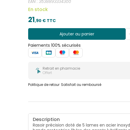
EAN :
3538893334300
En stock
21
,
90
€ TTC
Ajouter au panier
Paiements 100% sécurisés
Retrait en pharmacie
Offert
Politique de retour
Satisfait ou remboursé
Description
Rasoir précision doté de 5 lames en acier inoxyd