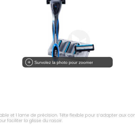
Survolez la photo pour zoomer
ble et 1 lame de précision. Tête flexible pour s’adapter aux co
 faciliter la glisse du rasoir.