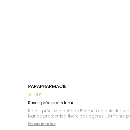
Trousse à
alimentaires
CHEVEUX
VOTRE
pharmacie
APPLICATION
Dispositifs
Cheveux
DE SANTÉ
médicaux
Corps
Homme
Solaire
Visage
PARAPHARMACIE
VITRY
Rasoir précision 5 lames
Rasoir précision doté de 5 lames en acier inoxyda
bande protectrice libère des agents lubrifiants pour
En savoir plus