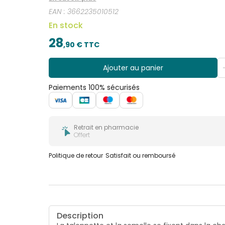
EAN :
3662235010512
En stock
28
,
90
€ TTC
Ajouter au panier
Paiements 100% sécurisés
Retrait en pharmacie
Offert
Politique de retour
Satisfait ou remboursé
Description