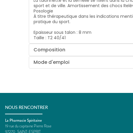
La talonnette et la semelle se fixent dans la c
sport et de ville.
Amortissement des chocs
Relè
Posologie
À titre thérapeutique dans les indications menti
pratique du sport.
Epaisseur sous talon : 8 mm
Taille : T2 40/41
Composition
Mode d'emploi
NOUS RENCONTRER
La Pharmacie Spiritaine
19 rue du capitaine Pierre Rose
97270
SAINT-ESPRIT