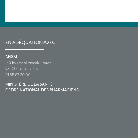
EN ADÉQUATION AVEC
ANSM
143 boulevard Anatole France
93200
Saint-Denis
01 55 87 30 00
MINISTÈRE DE LA SANTÉ
ORDRE NATIONAL DES PHARMACIENS