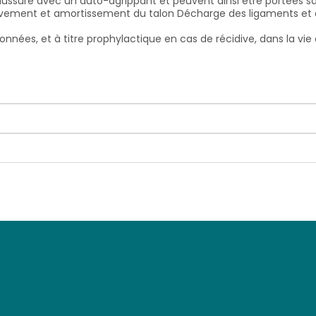
haussure avec un auto-agrippant et peuvent ainsi être portées sa
vement et amortissement du talon
Décharge des ligaments et d
onnées, et à titre prophylactique en cas de récidive, dans la vie