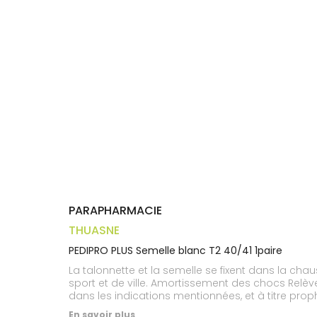
Trousse à
alimentaires
CHEVEUX
VOTRE
pharmacie
APPLICATION
Dispositifs
Cheveux
DE SANTÉ
médicaux
Corps
Homme
Solaire
Visage
PARAPHARMACIE
THUASNE
PEDIPRO PLUS Semelle blanc T2 40/41 1paire
La talonnette et la semelle se fixent dans la ch
sport et de ville. Amortissement des chocs Relèvement et amortissement du talon Décharge des ligaments et des articulations Posologie À titre thérapeutique
dans les indications mentionnées, et à titre prop
sous talon : 8 mm Taille : T2 40/41
En savoir plus