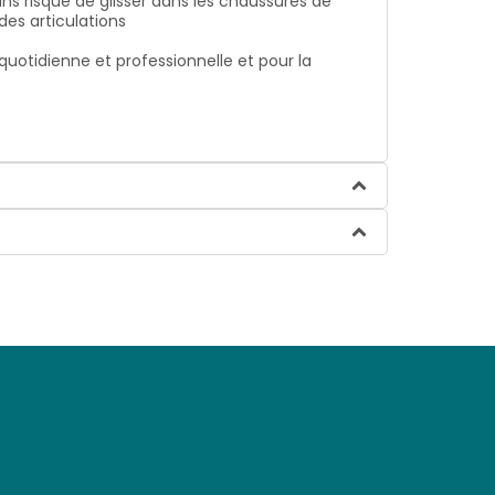
ns risque de glisser dans les chaussures de
es articulations
 quotidienne et professionnelle et pour la