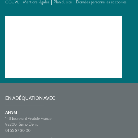
CGUVL
Mentions légales
Plan du site
Données personnelles et cookies
EN ADÉQUATION AVEC
ANSM
143 boulevard Anatole France
93200
Saint-Denis
01 55 87 30 00