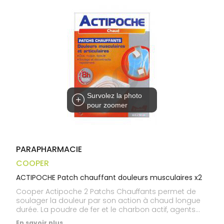
Trousse à
alimentaires
CHEVEUX
VOTRE
pharmacie
APPLICATION
Dispositifs
Cheveux
DE SANTÉ
médicaux
Corps
Homme
Solaire
Visage
Survolez la photo
pour zoomer
PARAPHARMACIE
COOPER
ACTIPOCHE Patch chauffant douleurs musculaires x2
Cooper Actipoche 2 Patchs Chauffants permet de
soulager la douleur par son action à chaud longue
durée. La poudre de fer et le charbon actif, agents
thermoactifs contenus dans le patch, produisent
En savoir plus