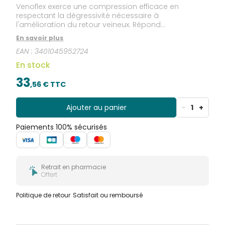
Venoflex exerce une compression efficace en
respectant la dégressivité nécessaire à
l'amélioration du retour veineux. Répond
parfaitement à la prescription médicale. La finesse
En savoir plus
de la maille et la haute qualité des fibres élastiques
EAN :
3401045952724
de Venoflex améliorent à la fois l'esthétique du
produit et le confort du patient : douceur et
En stock
souplessefinesse, brillance et transparencefacilité
d'enfilage Venoflex, par ses propriétés, optimise
33
,
56
€ TTC
l'observance thérapeutique. Couleur : noir Taille : T4N
Ajouter au panier
-
1
+
Paiements 100% sécurisés
Retrait en pharmacie
Offert
Politique de retour
Satisfait ou remboursé