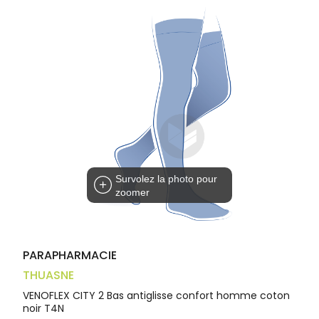
Trousse à
alimentaires
CHEVEUX
VOTRE
pharmacie
APPLICATION
Dispositifs
Cheveux
DE SANTÉ
médicaux
Corps
Homme
Solaire
Visage
Survolez la photo pour
zoomer
PARAPHARMACIE
THUASNE
VENOFLEX CITY 2 Bas antiglisse confort homme coton
noir T4N