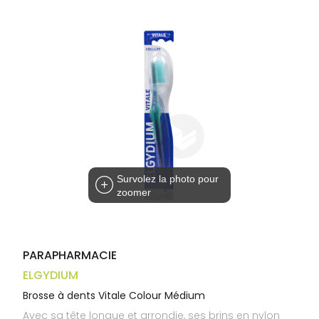
Trousse à
alimentaires
CHEVEUX
VOTRE
pharmacie
APPLICATION
Dispositifs
Cheveux
DE SANTÉ
médicaux
Corps
Homme
Solaire
Visage
Survolez la photo pour
zoomer
PARAPHARMACIE
ELGYDIUM
Brosse à dents Vitale Colour Médium
Avec sa tête longue et arrondie, ses brins en nylon