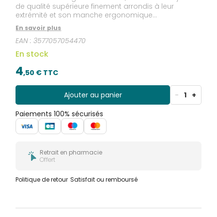
de qualité supérieure finement arrondis à leur
extrémité et son manche ergonomique
antidérapant, la brosse à dents ELGYDIUM Vitale offre
En savoir plus
un parfait confort de brossage. Elle respecte les
EAN :
3577057054470
dents et les gencives.
En stock
4
,
50
€ TTC
Ajouter au panier
-
1
+
Paiements 100% sécurisés
Retrait en pharmacie
Offert
Politique de retour
Satisfait ou remboursé