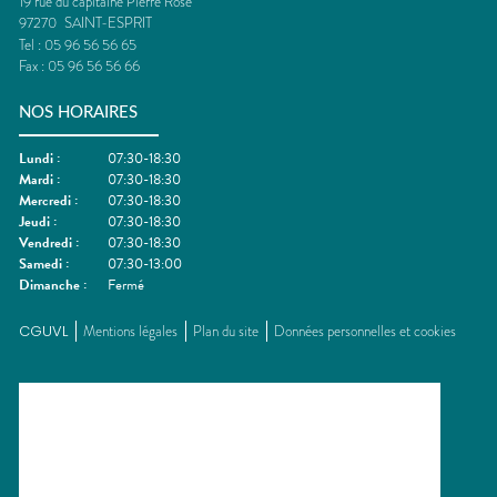
19 rue du capitaine Pierre Rose
97270
SAINT-ESPRIT
Tel :
05 96 56 56 65
Fax :
05 96 56 56 66
NOS HORAIRES
Lundi
:
07:30-18:30
Mardi
:
07:30-18:30
Mercredi
:
07:30-18:30
Jeudi
:
07:30-18:30
Vendredi
:
07:30-18:30
Samedi
:
07:30-13:00
Dimanche
:
Fermé
CGUVL
Mentions légales
Plan du site
Données personnelles et cookies